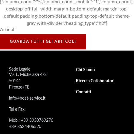
{"column_count":"5","column_count_mobile":"1","column_count_ta
desktop-off full-width margin-bottom-default margin-top-
default padding-bottom-default padding-top-default theme-
gray with-divider","heading_type":"h2"}
Main
Articoli
title
Call
GUARDA TUTTI GLI ARTICOLI
To
Action
Sede Legale
Footer secondary menu
Chi Siamo
Via L. Michelazzi 4/3
50141
Ricerca Collaboratori
Firenze (FI)
Contatti
info@boat-service.it
Tel e Fax:
Mob.: +39 3930769276
+39 3534406520