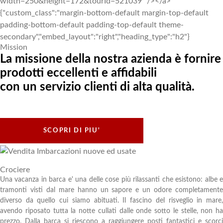
width=250&height=172&tourId=521039" /></a>
{"custom_class":"margin-bottom-default margin-top-default
padding-bottom-default padding-top-default theme-
secondary","embed_layout":"right","heading_type":"h2"}
Mission
La missione della nostra azienda è fornire
prodotti eccellenti e affidabili
con un servizio clienti di alta qualità.
SCOPRI DI PIU'
Crociere
Una vacanza in barca e' una delle cose più rilassanti che esistono: albe e
tramonti visti dal mare hanno un sapore e un odore completamente
diverso da quello cui siamo abituati. Il fascino del risveglio in mare,
avendo riposato tutta la notte cullati dalle onde sotto le stelle, non ha
prezzo. Dalla barca si riescono a raggiungere posti fantastici e scorci